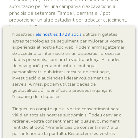
autorització per fer una campanya d’excavacions a
principis de setembre. També li demana si li pot
proporcionar un altre estudiant per treballar al jaciment.
La previsió d’inici de les excavacions les situa a principis
de setembre.
Nosaltres i
els nostres 1729 socis
utilitzem galetes i
altres tecnologies de seguiment per millorar la vostra
experiència al nostre lloc web. Podem emmagatzemar
i/o accedir a la informació en un dispositiu i processar
Tercera campanya, 1967
dades personals, com ara la vostra adreça IP i dades
de navegació, per a publicitat i contingut
personalitzats, publicitat i mesura de contingut,
El 20 de juny de 1967 (document 7061, Arxiu
investigació d'audiències i desenvolupament de
Crusafont/ICP), Wenz escriu a Crusafont per comunicar-
serveis. A més, podem utilitzar dades de
li una nova campanya d’excavacions. Wenz li comenta
geolocalització i identificació precises mitjançant
que enguany estant a l’espera de la tornada de
l'escaneig del dispositiu.
Monsieur Barrat, que en aquells moments es trobava a
Etiòpia amb els Drs. Arambourg i Coppens. Per tot
Tingueu en compte que el vostre consentiment serà
plegat, sembla que l’inici de campanya es retardaria fins
vàlid en tots els nostres subdominis. Podeu canviar o
el 15-18 de setembre, la qual cosa implicaria una
retirar el vostre consentiment en qualsevol moment
campanya curta, de 15 dies comptant amb els trajectes
fent clic al botó "Preferències de consentiment" a la
part inferior de la pantalla. Respectem les vostres
i la instal·lació del campament. A més de la participació