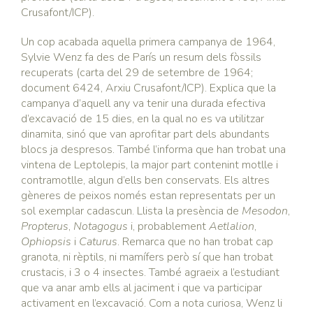
Crusafont/ICP).
Un cop acabada aquella primera campanya de 1964,
Sylvie Wenz fa des de París un resum dels fòssils
recuperats (carta del 29 de setembre de 1964;
document 6424, Arxiu Crusafont/ICP). Explica que la
campanya d’aquell any va tenir una durada efectiva
d’excavació de 15 dies, en la qual no es va utilitzar
dinamita, sinó que van aprofitar part dels abundants
blocs ja despresos. També l’informa que han trobat una
vintena de Leptolepis, la major part contenint motlle i
contramotlle, algun d’ells ben conservats. Els altres
gèneres de peixos només estan representats per un
sol exemplar cadascun. Llista la presència de
Mesodon
,
Propterus
,
Notagogus
i, probablement
Aetlalion
,
Ophiopsis
i
Caturus
. Remarca que no han trobat cap
granota, ni rèptils, ni mamífers però sí que han trobat
crustacis, i 3 o 4 insectes. També agraeix a l’estudiant
que va anar amb ells al jaciment i que va participar
activament en l’excavació. Com a nota curiosa, Wenz li