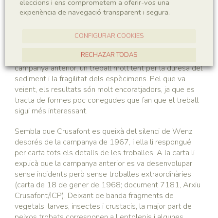
eleccions i ens comprometem a oferir-vos una
del Sr. Barrat, també està prevista la participació de
experiència de navegació transparent i segura.
mademoiselle Janot i dos estudiants de paleontologia.
També li comenta que, com els altres anys, espera que
se’ls pugui unir un estudiant seu ja que, durant les
CONFIGURAR COOKIES
campanyes precedents ha sigut de gran ajuda i que
RECHAZAR TODAS
durant l’hivern ha començat a preparar les peces de la
campanya anterior, un treball molt lent per la duresa del
ACCEPTAR TOTES
sediment i la fragilitat dels espècimens. Pel que va
veient, els resultats són molt encoratjadors, ja que es
tracta de formes poc conegudes que fan que el treball
sigui més interessant.
Sembla que Crusafont es queixà del silenci de Wenz
després de la campanya de 1967, i ella li respongué
per carta tots els detalls de les troballes. A la carta li
explicà que la campanya anterior es va desenvolupar
sense incidents però sense troballes extraordinàries
(carta de 18 de gener de 1968; document 7181, Arxiu
Crusafont/ICP). Deixant de banda fragments de
vegetals, larves, insectes i crustacis, la major part de
peixos trobats corresponen a Leptolepis i algunes