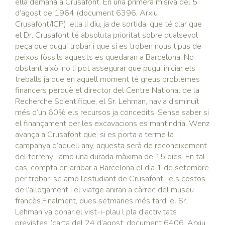
ella demanà a Crusafont. En una primera misiva del 5
d’agost de 1964 (document 6396, Arxiu
Crusafont/ICP), ella li diu, ja de sortida, que té clar que
el Dr. Crusafont té absoluta prioritat sobre qualsevol
peça que pugui trobar i que si es troben nous tipus de
peixos fòssils aquests es quedaran a Barcelona. No
obstant això, no li pot assegurar que pugui iniciar els
treballs ja que en aquell moment té greus problemes
financers perquè el director del Centre National de la
Recherche Scientifique, el Sr. Lehman, havia disminuït
més d’un 60% els recursos ja concedits. Sense saber si
el finançament per les excavacions es mantindria, Wenz
avança a Crusafont que, si es porta a terme la
campanya d’aquell any, aquesta serà de reconeixement
del terreny i amb una durada màxima de 15 dies. En tal
cas, compta en arribar a Barcelona el dia 1 de setembre
per trobar-se amb l’estudiant de Crusafont i els costos
de l’allotjament i el viatge aniran a càrrec del museu
francès.Finalment, dues setmanes més tard, el Sr.
Lehman va donar el vist-i-plau l pla d’activitats
previstes (carta del 24 d’agost; document 6406, Arxiu