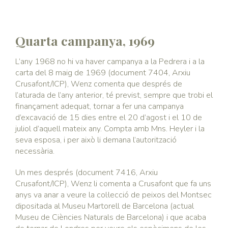
Quarta campanya, 1969
L’any 1968 no hi va haver campanya a la Pedrera i a la
carta del 8 maig de 1969 (document 7404, Arxiu
Crusafont/ICP), Wenz comenta que després de
l’aturada de l’any anterior, té previst, sempre que trobi el
finançament adequat, tornar a fer una campanya
d’excavació de 15 dies entre el 20 d’agost i el 10 de
juliol d’aquell mateix any. Compta amb Mns. Heyler i la
seva esposa, i per això li demana l’autorització
necessària.
Un mes després (document 7416, Arxiu
Crusafont/ICP), Wenz li comenta a Crusafont que fa uns
anys va anar a veure la col·lecció de peixos del Montsec
dipositada al Museu Martorell de Barcelona (actual
Museu de Ciències Naturals de Barcelona) i que acaba