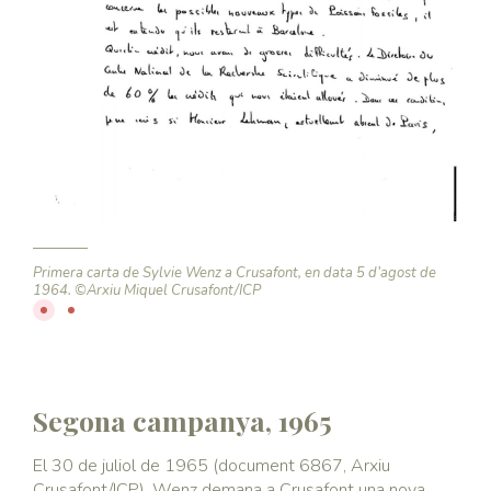
Primera carta de Sylvie Wenz a Crusafont, en data 5 d’agost de
Prime
1964. ©Arxiu Miquel Crusafont/ICP
1964
Segona campanya, 1965
El 30 de juliol de 1965 (document 6867, Arxiu
Crusafont/ICP), Wenz demana a Crusafont una nova