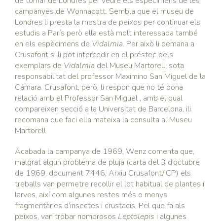
de tornar de Londres per veure els espècimens de les
campanyes de Wonnacott. Sembla que el museu de
Londres li presta la mostra de peixos per continuar els
estudis a París però ella està molt interessada també
en els espècimens de
Vidalmia
. Per això li demana a
Crusafont si li pot intercedir en el préstec dels
exemplars de
Vidalmia
del Museu Martorell, sota
responsabilitat del professor Maximino San Miguel de la
Cámara. Crusafont, però, li respon que no té bona
relació amb el Professor San Miguel , amb el qual
compareixen secció a la Universitat de Barcelona, ili
recomana que faci ella mateixa la consulta al Museu
Martorell.
Acabada la campanya de 1969, Wenz comenta que,
malgrat algun problema de pluja (carta del 3 d’octubre
de 1969, document 7446, Arxiu Crusafont/ICP) els
treballs van permetre recollir el lot habitual de plantes i
larves, així com algunes restes més o menys
fragmentàries d’insectes i crustacis. Pel que fa als
peixos, van trobar nombrosos
Leptolepis
i algunes