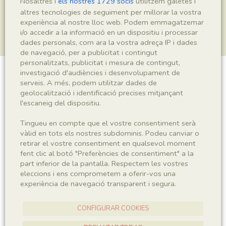
Nosaltres i
els nostres 1729 socis
utilitzem galetes i
altres tecnologies de seguiment per millorar la vostra
experiència al nostre lloc web. Podem emmagatzemar
i/o accedir a la informació en un dispositiu i processar
dades personals, com ara la vostra adreça IP i dades
de navegació, per a publicitat i contingut
personalitzats, publicitat i mesura de contingut,
investigació d'audiències i desenvolupament de
?Blattidae indet.
serveis. A més, podem utilitzar dades de
geolocalització i identificació precises mitjançant
l'escaneig del dispositiu.
Tingueu en compte que el vostre consentiment serà
Sigla
vàlid en tots els nostres subdominis. Podeu canviar o
IEI-2677
retirar el vostre consentiment en qualsevol moment
fent clic al botó "Preferències de consentiment" a la
part inferior de la pantalla. Respectem les vostres
Taxonomia
eleccions i ens comprometem a oferir-vos una
experiència de navegació transparent i segura.
Regne
Phyllum
Animalia
Arthropoda
CONFIGURAR COOKIES
Subphyllum
Classe