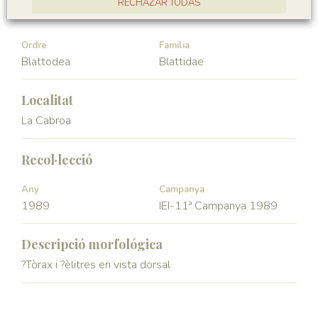
RECHAZAR TODAS
Hexapoda
Insecta
ACCEPTAR TOTES
Ordre
Familia
Blattodea
Blattidae
Localitat
La Cabroa
Recol·lecció
Any
Campanya
1989
IEI-11ª Campanya 1989
Descripció morfológica
?Tòrax i ?èlitres en vista dorsal