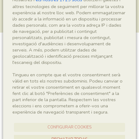
altres tecnologies de seguiment per millorar la vostra
experiència al nostre lloc web. Podem emmagatzemar
i/o accedir a la informació en un dispositiu i processar
dades personals, com ara la vostra adreça IP i dades
de navegació, per a publicitat i contingut
personalitzats, publicitat i mesura de contingut,
investigació d'audiències i desenvolupament de
Blattidae indet.
serveis. A més, podem utilitzar dades de
geolocalització i identificació precises mitjançant
l'escaneig del dispositiu.
Sigla
Tingueu en compte que el vostre consentiment serà
vàlid en tots els nostres subdominis. Podeu canviar o
IEI-2935
retirar el vostre consentiment en qualsevol moment
fent clic al botó "Preferències de consentiment" a la
part inferior de la pantalla. Respectem les vostres
Taxonomia
eleccions i ens comprometem a oferir-vos una
experiència de navegació transparent i segura.
Regne
Phyllum
Animalia
Arthropoda
CONFIGURAR COOKIES
Subphyllum
Classe