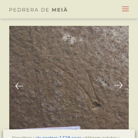
Nosaltres i
els nostres 1729 socis
utilitzem galetes i