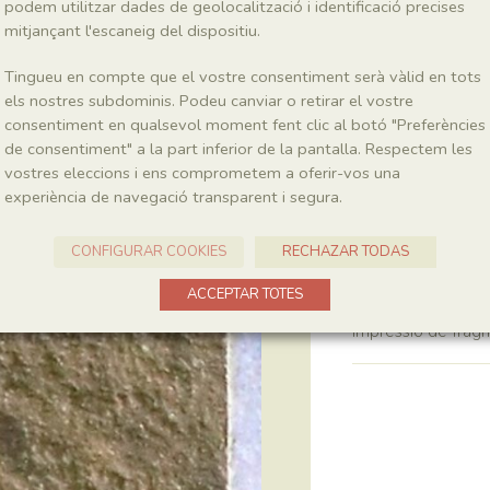
podem utilitzar dades de geolocalització i identificació precises
mitjançant l'escaneig del dispositiu.
Localitat
Tingueu en compte que el vostre consentiment serà vàlid en tots
La Cabroa
els nostres subdominis. Podeu canviar o retirar el vostre
consentiment en qualsevol moment fent clic al botó "Preferències
de consentiment" a la part inferior de la pantalla. Respectem les
Recol·lecció
vostres eleccions i ens comprometem a oferir-vos una
experiència de navegació transparent i segura.
Any
1990
CONFIGURAR COOKIES
RECHAZAR TODAS
Descripció m
ACCEPTAR TOTES
Impressió de frag