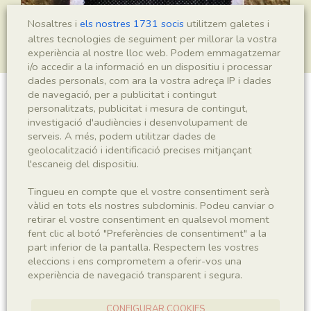
Nosaltres i
els nostres 1731 socis
utilitzem galetes i
altres tecnologies de seguiment per millorar la vostra
experiència al nostre lloc web. Podem emmagatzemar
i/o accedir a la informació en un dispositiu i processar
dades personals, com ara la vostra adreça IP i dades
de navegació, per a publicitat i contingut
Mesopalingea leridae
personalitzats, publicitat i mesura de contingut,
investigació d'audiències i desenvolupament de
serveis. A més, podem utilitzar dades de
geolocalització i identificació precises mitjançant
l'escaneig del dispositiu.
Sigla
IEI-2680
Tingueu en compte que el vostre consentiment serà
vàlid en tots els nostres subdominis. Podeu canviar o
retirar el vostre consentiment en qualsevol moment
Taxonomia
fent clic al botó "Preferències de consentiment" a la
part inferior de la pantalla. Respectem les vostres
Regne
Phyllum
eleccions i ens comprometem a oferir-vos una
Animalia
Arthropoda
experiència de navegació transparent i segura.
Subphyllum
Classe
CONFIGURAR COOKIES