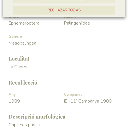
Hexapoda
Insecta
RECHAZAR TODAS
Ordre
Familia
ACCEPTAR TOTES
Ephemeroptera
Palingeniidae
Génere
Mesopalingea
Localitat
La Cabroa
Recol·lecció
Any
Campanya
1989
IEI-11ª Campanya 1989
Descripció morfológica
Cap i cos parcial