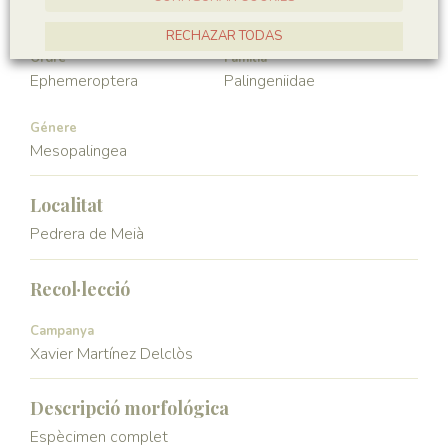
Hexapoda
Insecta
RECHAZAR TODAS
Ordre
Familia
ACCEPTAR TOTES
Ephemeroptera
Palingeniidae
Génere
Mesopalingea
Localitat
Pedrera de Meià
Recol·lecció
Campanya
Xavier Martínez Delclòs
Descripció morfológica
Espècimen complet