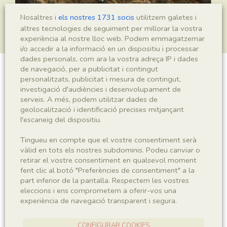
Nosaltres i
els nostres 1731 socis
utilitzem galetes i
altres tecnologies de seguiment per millorar la vostra
experiència al nostre lloc web. Podem emmagatzemar
i/o accedir a la informació en un dispositiu i processar
dades personals, com ara la vostra adreça IP i dades
de navegació, per a publicitat i contingut
Mesopalingea leridae
personalitzats, publicitat i mesura de contingut,
investigació d'audiències i desenvolupament de
serveis. A més, podem utilitzar dades de
geolocalització i identificació precises mitjançant
l'escaneig del dispositiu.
Sigla
IEI-2817
Tingueu en compte que el vostre consentiment serà
vàlid en tots els nostres subdominis. Podeu canviar o
retirar el vostre consentiment en qualsevol moment
Taxonomia
fent clic al botó "Preferències de consentiment" a la
part inferior de la pantalla. Respectem les vostres
Regne
Phyllum
eleccions i ens comprometem a oferir-vos una
Animalia
Arthropoda
experiència de navegació transparent i segura.
Subphyllum
Classe
CONFIGURAR COOKIES