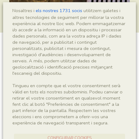
Nosaltres i
els nostres 1731 socis
utilitzem galetes i
altres tecnologies de seguiment per millorar la vostra
experiència al nostre lloc web. Podem emmagatzemar
i/o accedir a la informació en un dispositiu i processar
dades personals, com ara la vostra adreça IP i dades
de navegació, per a publicitat i contingut
Mesopalingea leridae
personalitzats, publicitat i mesura de contingut,
investigació d'audiències i desenvolupament de
serveis. A més, podem utilitzar dades de
geolocalització i identificació precises mitjançant
l'escaneig del dispositiu.
Sigla
IEI-2819
Tingueu en compte que el vostre consentiment serà
vàlid en tots els nostres subdominis. Podeu canviar o
retirar el vostre consentiment en qualsevol moment
Taxonomia
fent clic al botó "Preferències de consentiment" a la
part inferior de la pantalla. Respectem les vostres
Regne
Phyllum
eleccions i ens comprometem a oferir-vos una
Animalia
Arthropoda
experiència de navegació transparent i segura.
Subphyllum
Classe
CONFIGURAR COOKIES