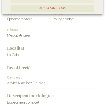
Hexapoda
Insecta
RECHAZAR TODAS
Ordre
Familia
ACCEPTAR TOTES
Ephemeroptera
Palingeniidae
Génere
Mesopalingea
Localitat
La Cabroa
Recol·lecció
Campanya
Xavier Martínez Delclòs
Descripció morfológica
Espècimen complet