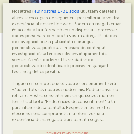
Nosaltres i
els nostres 1731 socis
utilitzem galetes i
altres tecnologies de seguiment per millorar la vostra
experiència al nostre lloc web. Podem emmagatzemar
i/o accedir a la informació en un dispositiu i processar
dades personals, com ara la vostra adreça IP i dades
de navegació, per a publicitat i contingut
personalitzats, publicitat i mesura de contingut,
Mesopalingea leridae
investigació d'audiències i desenvolupament de
serveis. A més, podem utilitzar dades de
geolocalització i identificació precises mitjançant
l'escaneig del dispositiu.
Sigla
IEI-2845
Tingueu en compte que el vostre consentiment serà
vàlid en tots els nostres subdominis. Podeu canviar o
retirar el vostre consentiment en qualsevol moment
Taxonomia
fent clic al botó "Preferències de consentiment" a la
part inferior de la pantalla. Respectem les vostres
Regne
Phyllum
eleccions i ens comprometem a oferir-vos una
Animalia
Arthropoda
experiència de navegació transparent i segura.
Subphyllum
Classe
CONFIGURAR COOKIES