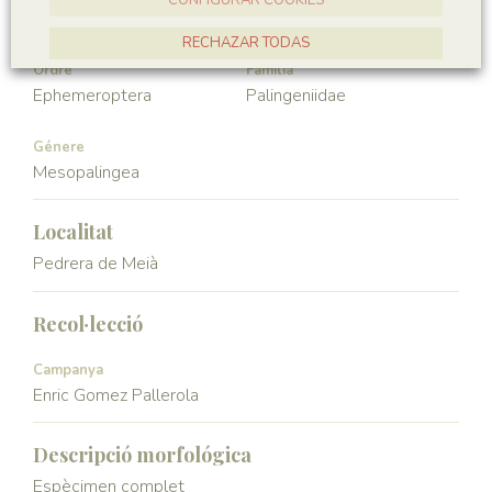
Hexapoda
Insecta
RECHAZAR TODAS
Ordre
Familia
ACCEPTAR TOTES
Ephemeroptera
Palingeniidae
Génere
Mesopalingea
Localitat
Pedrera de Meià
Recol·lecció
Campanya
Enric Gomez Pallerola
Descripció morfológica
Espècimen complet