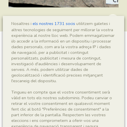
Nosaltres i
els nostres 1731 socis
utilitzem galetes i
altres tecnologies de seguiment per millorar la vostra
experiència al nostre lloc web. Podem emmagatzemar
i/o accedir a la informació en un dispositiu i processar
Montsechia vidalii
dades personals, com ara la vostra adreça IP i dades
de navegació, per a publicitat i contingut
personalitzats, publicitat i mesura de contingut,
investigació d'audiències i desenvolupament de
Sigla
serveis. A més, podem utilitzar dades de
geolocalització i identificació precises mitjançant
MCD-8436
l'escaneig del dispositiu.
Tingueu en compte que el vostre consentiment serà
Taxonomia
vàlid en tots els nostres subdominis. Podeu canviar o
retirar el vostre consentiment en qualsevol moment
Regne
Phyllum
fent clic al botó "Preferències de consentiment" a la
Plantae
Spermatophyta
part inferior de la pantalla. Respectem les vostres
eleccions i ens comprometem a oferir-vos una
Subphyllum
Classe
experiència de navegació transparent i segura.