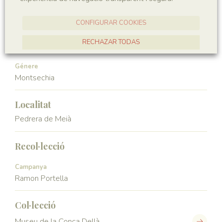
Angiospermae
Magnoliopsida
CONFIGURAR COOKIES
Ordre
Familia
RECHAZAR TODAS
Ceratophyllales
Montsechiaceae
ACCEPTAR TOTES
Génere
Montsechia
Localitat
Pedrera de Meià
Recol·lecció
Campanya
Ramon Portella
Col·lecció
Museu de la Conca Dellà