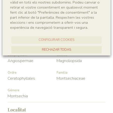
vàlid en tots els nostres subdominis. Podeu canviar o
Sigla
retirar el vostre consentiment en qualsevol moment
fent clic al botó "Preferències de consentiment" a la
MCD-7278
part inferior de la pantalla. Respectem les vostres
eleccions i ens comprometem a oferir-vos una
Taxonomia
experiència de navegació transparent i segura.
Regne
Phyllum
CONFIGURAR COOKIES
Plantae
Spermatophyta
RECHAZAR TODAS
Subphyllum
Classe
ACCEPTAR TOTES
Angiospermae
Magnoliopsida
Ordre
Familia
Ceratophyllales
Montsechiaceae
Génere
Montsechia
Localitat