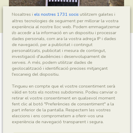
Nosaltres i
els nostres 1731 socis
utilitzem galetes i
altres tecnologies de seguiment per millorar la vostra
experiència al nostre lloc web. Podem emmagatzemar
i/o accedir a la informació en un dispositiu i processar
dades personals, com ara la vostra adreça IP i dades
de navegació, per a publicitat i contingut
Montsechia vidalii
personalitzats, publicitat i mesura de contingut,
investigació d'audiències i desenvolupament de
serveis. A més, podem utilitzar dades de
geolocalització i identificació precises mitjançant
Sigla
l'escaneig del dispositiu.
IEI-2751
Tingueu en compte que el vostre consentiment serà
vàlid en tots els nostres subdominis. Podeu canviar o
Taxonomia
retirar el vostre consentiment en qualsevol moment
fent clic al botó "Preferències de consentiment" a la
part inferior de la pantalla. Respectem les vostres
Regne
Phyllum
eleccions i ens comprometem a oferir-vos una
Plantae
Spermatophyta
experiència de navegació transparent i segura.
Subphyllum
Classe