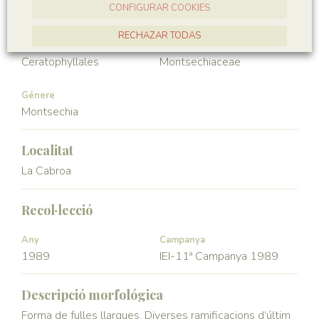
CONFIGURAR COOKIES
Angiospermae
Magnoliopsida
RECHAZAR TODAS
Ordre
Familia
Ceratophyllales
Montsechiaceae
ACCEPTAR TOTES
Génere
Montsechia
Localitat
La Cabroa
Recol·lecció
Any
Campanya
1989
IEI-11ª Campanya 1989
Descripció morfológica
Forma de fulles llargues. Diverses ramificacions d’últim