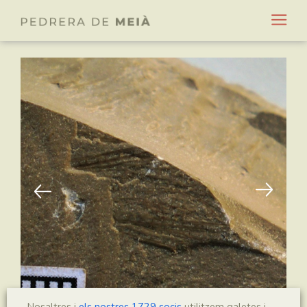
Nosaltres i
els nostres 1729 socis
utilitzem galetes i