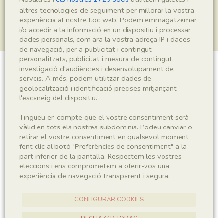
altres tecnologies de seguiment per millorar la vostra
experiència al nostre lloc web. Podem emmagatzemar
i/o accedir a la informació en un dispositiu i processar
dades personals, com ara la vostra adreça IP i dades
de navegació, per a publicitat i contingut
personalitzats, publicitat i mesura de contingut,
investigació d'audiències i desenvolupament de
Odonata indet.
serveis. A més, podem utilitzar dades de
geolocalització i identificació precises mitjançant
l'escaneig del dispositiu.
Sigla
Tingueu en compte que el vostre consentiment serà
vàlid en tots els nostres subdominis. Podeu canviar o
IEI-3151
retirar el vostre consentiment en qualsevol moment
fent clic al botó "Preferències de consentiment" a la
part inferior de la pantalla. Respectem les vostres
Taxonomia
eleccions i ens comprometem a oferir-vos una
experiència de navegació transparent i segura.
Regne
Phyllum
Animalia
Arthropoda
CONFIGURAR COOKIES
Subphyllum
Classe