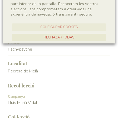
part inferior de la pantalla. Respectem les vostres
Subphyllum
Classe
eleccions i ens comprometem a oferir-vos una
Hexapoda
Insecta
experiència de navegació transparent i segura.
Ordre
Familia
CONFIGURAR COOKIES
Hemiptera
Palaeontinidae
RECHAZAR TODAS
Génere
ACCEPTAR TOTES
Pachypsyche
Localitat
Pedrera de Meià
Recol·lecció
Campanya
Lluís Marià Vidal
Col·lecció