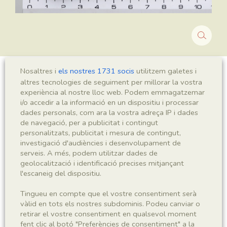
Nosaltres i
els nostres 1731 socis
utilitzem galetes i
HOLOTIP
altres tecnologies de seguiment per millorar la vostra
experiència al nostre lloc web. Podem emmagatzemar
Pachypsyche vidali
i/o accedir a la informació en un dispositiu i processar
dades personals, com ara la vostra adreça IP i dades
de navegació, per a publicitat i contingut
personalitzats, publicitat i mesura de contingut,
Sigla
investigació d'audiències i desenvolupament de
serveis. A més, podem utilitzar dades de
MGB-544
geolocalització i identificació precises mitjançant
l'escaneig del dispositiu.
Taxonomia
Tingueu en compte que el vostre consentiment serà
vàlid en tots els nostres subdominis. Podeu canviar o
Regne
Phyllum
retirar el vostre consentiment en qualsevol moment
Animalia
Arthropoda
fent clic al botó "Preferències de consentiment" a la