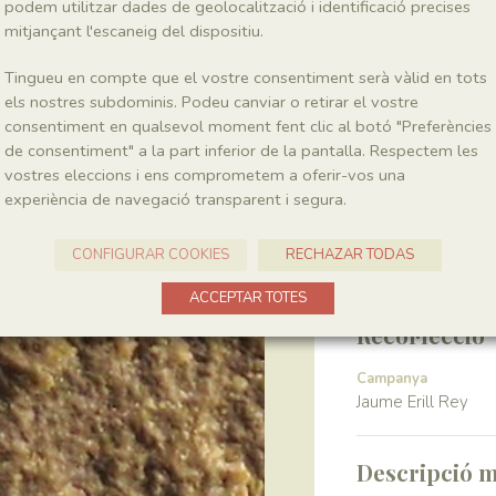
podem utilitzar dades de geolocalització i identificació precises
mitjançant l'escaneig del dispositiu.
Classe
Pinopsida
Tingueu en compte que el vostre consentiment serà vàlid en tots
els nostres subdominis. Podeu canviar o retirar el vostre
consentiment en qualsevol moment fent clic al botó "Preferències
Génere
de consentiment" a la part inferior de la pantalla. Respectem les
?Podozamites
vostres eleccions i ens comprometem a oferir-vos una
experiència de navegació transparent i segura.
Localitat
CONFIGURAR COOKIES
RECHAZAR TODAS
Pedrera de Meià
ACCEPTAR TOTES
Recol·lecció
Campanya
Jaume Erill Rey
Descripció m