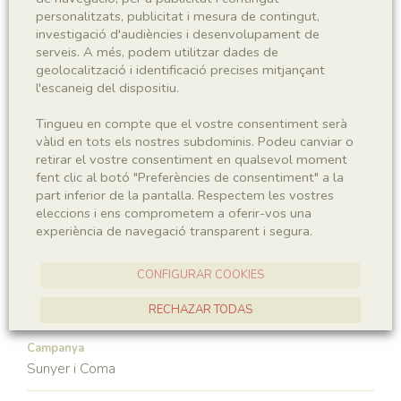
personalitzats, publicitat i mesura de contingut,
investigació d'audiències i desenvolupament de
Subphyllum
Classe
serveis. A més, podem utilitzar dades de
Vertebrata
Actinopterygii
geolocalització i identificació precises mitjançant
l'escaneig del dispositiu.
Ordre
Familia
Tingueu en compte que el vostre consentiment serà
Macrosemiiformes
Macrosemiidae
vàlid en tots els nostres subdominis. Podeu canviar o
retirar el vostre consentiment en qualsevol moment
Génere
fent clic al botó "Preferències de consentiment" a la
Propterus
part inferior de la pantalla. Respectem les vostres
eleccions i ens comprometem a oferir-vos una
experiència de navegació transparent i segura.
Localitat
Pedrera de Meià
CONFIGURAR COOKIES
Recol·lecció
RECHAZAR TODAS
ACCEPTAR TOTES
Campanya
Sunyer i Coma