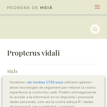
Propterus vidali
Sigla
MGB-29452
Nosaltres i
els nostres 1729 socis
utilitzem galetes i
altres tecnologies de seguiment per millorar la vostra
Taxonomia
experiència al nostre lloc web. Podem emmagatzemar
i/o accedir a la informació en un dispositiu i processar
Regne
Phyllum
dades personals, com ara la vostra adreça IP i dades
de navegació, per a publicitat i contingut
Animalia
Chordata