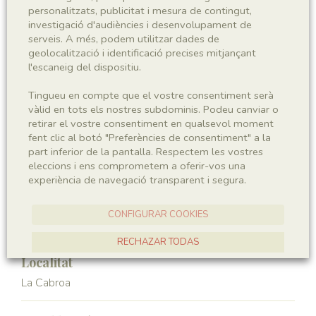
personalitzats, publicitat i mesura de contingut,
Sigla
investigació d'audiències i desenvolupament de
serveis. A més, podem utilitzar dades de
IEI-3056
geolocalització i identificació precises mitjançant
l'escaneig del dispositiu.
Taxonomia
Tingueu en compte que el vostre consentiment serà
vàlid en tots els nostres subdominis. Podeu canviar o
Regne
Phyllum
retirar el vostre consentiment en qualsevol moment
Plantae
Spermatophyta
fent clic al botó "Preferències de consentiment" a la
part inferior de la pantalla. Respectem les vostres
Subphyllum
Classe
eleccions i ens comprometem a oferir-vos una
Gymnospermae
Cycadopsida
experiència de navegació transparent i segura.
Ordre
Génere
CONFIGURAR COOKIES
Cycadales
Pseudoctenis
RECHAZAR TODAS
Localitat
ACCEPTAR TOTES
La Cabroa