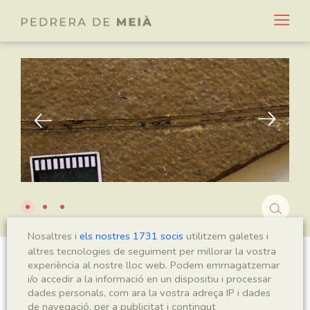
Nosaltres i
els nostres 1731 socis
utilitzem galetes i
altres tecnologies de seguiment per millorar la vostra
experiència al nostre lloc web. Podem emmagatzemar
Pseudoctenis sp.
i/o accedir a la informació en un dispositiu i processar
dades personals, com ara la vostra adreça IP i dades
de navegació, per a publicitat i contingut