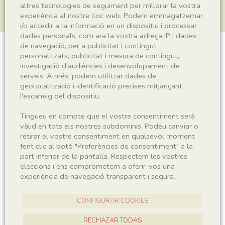
altres tecnologies de seguiment per millorar la vostra
experiència al nostre lloc web. Podem emmagatzemar
i/o accedir a la informació en un dispositiu i processar
dades personals, com ara la vostra adreça IP i dades
de navegació, per a publicitat i contingut
personalitzats, publicitat i mesura de contingut,
Teleostei indet.
investigació d'audiències i desenvolupament de
serveis. A més, podem utilitzar dades de
geolocalització i identificació precises mitjançant
l'escaneig del dispositiu.
Sigla
MCD-8488
Tingueu en compte que el vostre consentiment serà
vàlid en tots els nostres subdominis. Podeu canviar o
retirar el vostre consentiment en qualsevol moment
Taxonomia
fent clic al botó "Preferències de consentiment" a la
part inferior de la pantalla. Respectem les vostres
Regne
Phyllum
eleccions i ens comprometem a oferir-vos una
Animalia
Chordata
experiència de navegació transparent i segura.
Subphyllum
Classe
CONFIGURAR COOKIES
Vertebrata
Actinopterygii
RECHAZAR TODAS