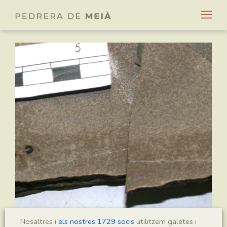
Nosaltres i
els nostres 1729 socis
utilitzem galetes i