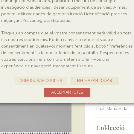
contingut personalitzats, publicitat i mesura de contingut,
investigació d'audiències i desenvolupament de serveis. A més,
podem utilitzar dades de geolocalització i identificació precises
Classe
Actinopterygii
mitjançant l'escaneig del dispositiu.
Tingueu en compte que el vostre consentiment serà vàlid en tots
Génere
els nostres subdominis. Podeu canviar o retirar el vostre
Vidalamia
consentiment en qualsevol moment fent clic al botó "Preferències
de consentiment" a la part inferior de la pantalla. Respectem les
vostres eleccions i ens comprometem a oferir-vos una
Localitat
experiència de navegació transparent i segura.
Pedrera de Meià
CONFIGURAR COOKIES
RECHAZAR TODAS
Recol·lecció
ACCEPTAR TOTES
Campanya
Lluís Marià Vidal
Col·lecció