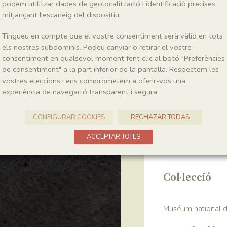
podem utilitzar dades de geolocalització i identificació precises
mitjançant l'escaneig del dispositiu.
Classe
Actinopterygii
Tingueu en compte que el vostre consentiment serà vàlid en tots
els nostres subdominis. Podeu canviar o retirar el vostre
consentiment en qualsevol moment fent clic al botó "Preferències
Localitat
de consentiment" a la part inferior de la pantalla. Respectem les
vostres eleccions i ens comprometem a oferir-vos una
Pedrera de Meià
experiència de navegació transparent i segura.
Recol·lecció
CONFIGURAR COOKIES
RECHAZAR TODAS
Any
ACCEPTAR TOTES
1964-1972
Col·lecció
Muséum national d’