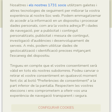
Nosaltres i
els nostres 1731 socis
utilitzem galetes i
altres tecnologies de seguiment per millorar la vostra
experiència al nostre lloc web. Podem emmagatzemar
i/o accedir a la informació en un dispositiu i processar
dades personals, com ara la vostra adreça IP i dades
de navegació, per a publicitat i contingut
personalitzats, publicitat i mesura de contingut,
Actinopterygii indet.
investigació d'audiències i desenvolupament de
serveis. A més, podem utilitzar dades de
geolocalització i identificació precises mitjançant
l'escaneig del dispositiu.
Sigla
Tingueu en compte que el vostre consentiment serà
MSE 532 a-b
vàlid en tots els nostres subdominis. Podeu canviar o
retirar el vostre consentiment en qualsevol moment
fent clic al botó "Preferències de consentiment" a la
Taxonomia
part inferior de la pantalla. Respectem les vostres
eleccions i ens comprometem a oferir-vos una
Regne
Phyllum
experiència de navegació transparent i segura.
Animalia
Chordata
CONFIGURAR COOKIES
Subphyllum
Classe