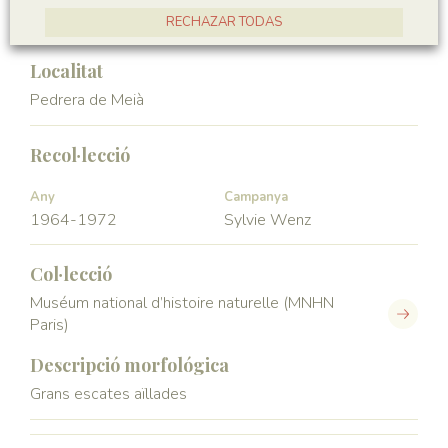
Vertebrata
Actinopterygii
RECHAZAR TODAS
ACCEPTAR TOTES
Localitat
Pedrera de Meià
Recol·lecció
Any
Campanya
1964-1972
Sylvie Wenz
Col·lecció
Muséum national d’histoire naturelle (MNHN
Paris)
Descripció morfológica
Grans escates aïllades