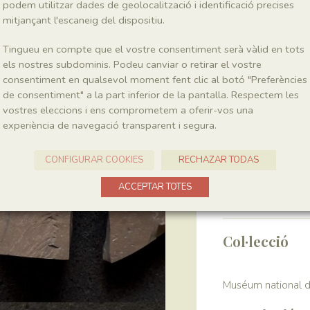
podem utilitzar dades de geolocalització i identificació precises
mitjançant l'escaneig del dispositiu.
Classe
Actinopterygii
Tingueu en compte que el vostre consentiment serà vàlid en tots
els nostres subdominis. Podeu canviar o retirar el vostre
consentiment en qualsevol moment fent clic al botó "Preferències
Localitat
de consentiment" a la part inferior de la pantalla. Respectem les
vostres eleccions i ens comprometem a oferir-vos una
Pedrera de Meià
experiència de navegació transparent i segura.
Recol·lecció
CONFIGURAR COOKIES
RECHAZAR TODAS
Any
ACCEPTAR TOTES
1964-1972
Col·lecció
Muséum national d’