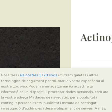
Actino
Sigla
Nosaltres i
els nostres 1729 socis
utilitzem galetes i altres
MSE 542 a-b
tecnologies de seguiment per millorar la vostra experiència al
nostre lloc web. Podem emmagatzemar i/o accedir a la
informació en un dispositiu i processar dades personals, com ara
Taxonomia
la vostra adreça IP i dades de navegació, per a publicitat i
contingut personalitzats, publicitat i mesura de contingut,
Regne
investigació d'audiències i desenvolupament de serveis. A més,
Animalia