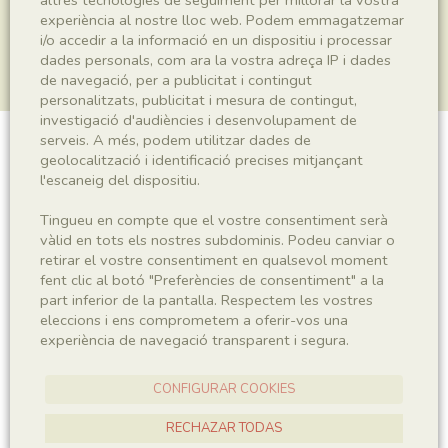
experiència al nostre lloc web. Podem emmagatzemar
i/o accedir a la informació en un dispositiu i processar
dades personals, com ara la vostra adreça IP i dades
de navegació, per a publicitat i contingut
personalitzats, publicitat i mesura de contingut,
investigació d'audiències i desenvolupament de
serveis. A més, podem utilitzar dades de
Actinopterygii indet.
geolocalització i identificació precises mitjançant
l'escaneig del dispositiu.
Tingueu en compte que el vostre consentiment serà
vàlid en tots els nostres subdominis. Podeu canviar o
Sigla
retirar el vostre consentiment en qualsevol moment
MSE 641
fent clic al botó "Preferències de consentiment" a la
part inferior de la pantalla. Respectem les vostres
eleccions i ens comprometem a oferir-vos una
Taxonomia
experiència de navegació transparent i segura.
Regne
Phyllum
CONFIGURAR COOKIES
Animalia
Chordata
RECHAZAR TODAS
Subphyllum
Classe