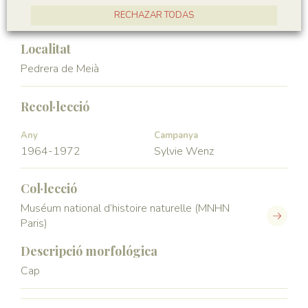
Vertebrata
Actinopterygii
RECHAZAR TODAS
ACCEPTAR TOTES
Localitat
Pedrera de Meià
Recol·lecció
Any
Campanya
1964-1972
Sylvie Wenz
Col·lecció
Muséum national d’histoire naturelle (MNHN
Paris)
Descripció morfológica
Cap