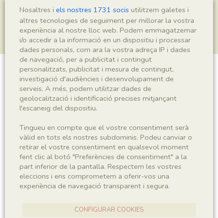
Nosaltres i
els nostres 1731 socis
utilitzem galetes i
altres tecnologies de seguiment per millorar la vostra
experiència al nostre lloc web. Podem emmagatzemar
i/o accedir a la informació en un dispositiu i processar
dades personals, com ara la vostra adreça IP i dades
de navegació, per a publicitat i contingut
personalitzats, publicitat i mesura de contingut,
Actinopterygii indet.
investigació d'audiències i desenvolupament de
serveis. A més, podem utilitzar dades de
geolocalització i identificació precises mitjançant
l'escaneig del dispositiu.
Sigla
Tingueu en compte que el vostre consentiment serà
MSE 107
vàlid en tots els nostres subdominis. Podeu canviar o
retirar el vostre consentiment en qualsevol moment
fent clic al botó "Preferències de consentiment" a la
Taxonomia
part inferior de la pantalla. Respectem les vostres
eleccions i ens comprometem a oferir-vos una
Regne
Phyllum
experiència de navegació transparent i segura.
Animalia
Chordata
CONFIGURAR COOKIES
Subphyllum
Classe