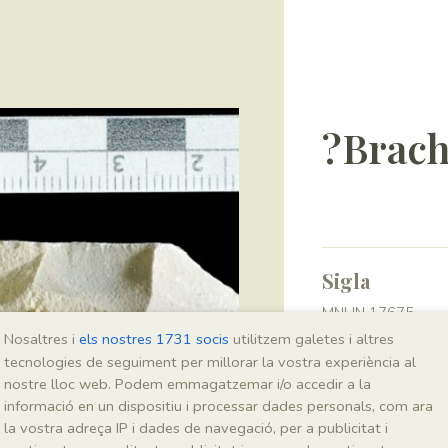
?Brach
Sigla
MNHN 17675
Nosaltres i
els nostres 1731 socis
utilitzem galetes i altres
tecnologies de seguiment per millorar la vostra experiència al
Taxonomia
nostre lloc web. Podem emmagatzemar i/o accedir a la
informació en un dispositiu i processar dades personals, com ara
Regne
la vostra adreça IP i dades de navegació, per a publicitat i
Plantae