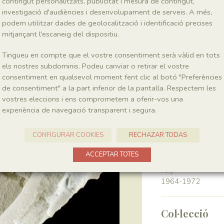
contingut personalitzats, publicitat i mesura de contingut,
investigació d'audiències i desenvolupament de serveis. A més,
podem utilitzar dades de geolocalització i identificació precises
Classe
Pinopsida
mitjançant l'escaneig del dispositiu.
Tingueu en compte que el vostre consentiment serà vàlid en tots
Génere
els nostres subdominis. Podeu canviar o retirar el vostre
?Brachyphyllum
consentiment en qualsevol moment fent clic al botó "Preferències
de consentiment" a la part inferior de la pantalla. Respectem les
vostres eleccions i ens comprometem a oferir-vos una
Localitat
experiència de navegació transparent i segura.
Pedrera de Meià
CONFIGURAR COOKIES
RECHAZAR TODAS
Recol·lecció
ACCEPTAR TOTES
Any
1964-1972
Col·lecció