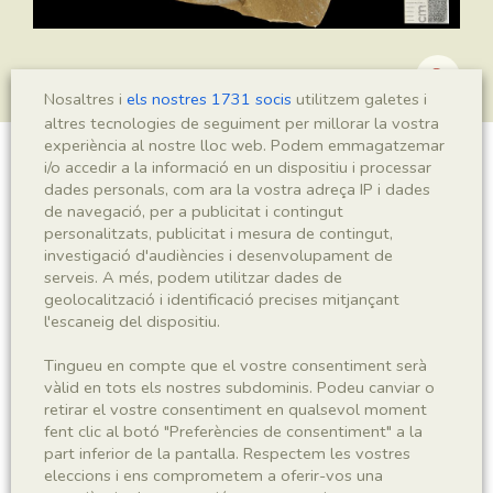
Nosaltres i
els nostres 1731 socis
utilitzem galetes i
altres tecnologies de seguiment per millorar la vostra
experiència al nostre lloc web. Podem emmagatzemar
i/o accedir a la informació en un dispositiu i processar
?Brachyphyllum sp.
dades personals, com ara la vostra adreça IP i dades
de navegació, per a publicitat i contingut
personalitzats, publicitat i mesura de contingut,
investigació d'audiències i desenvolupament de
Sigla
serveis. A més, podem utilitzar dades de
geolocalització i identificació precises mitjançant
MNHN 17875c
l'escaneig del dispositiu.
Taxonomia
Tingueu en compte que el vostre consentiment serà
vàlid en tots els nostres subdominis. Podeu canviar o
retirar el vostre consentiment en qualsevol moment
Regne
Phyllum
fent clic al botó "Preferències de consentiment" a la
Plantae
Spermatophyta
part inferior de la pantalla. Respectem les vostres
eleccions i ens comprometem a oferir-vos una
Subphyllum
Classe