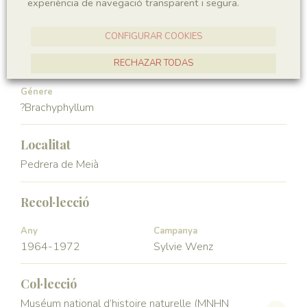
experiència de navegació transparent i segura.
Gymnospermae
Pinopsida
CONFIGURAR COOKIES
Ordre
Familia
Pinales
Araucariaceae
RECHAZAR TODAS
ACCEPTAR TOTES
Génere
?Brachyphyllum
Localitat
Pedrera de Meià
Recol·lecció
Any
Campanya
1964-1972
Sylvie Wenz
Col·lecció
Muséum national d’histoire naturelle (MNHN