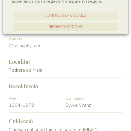
experiència de navegació transparent i segura.
Gymnospermae
Pinopsida
CONFIGURAR COOKIES
Ordre
Familia
Pinales
Araucariaceae
RECHAZAR TODAS
ACCEPTAR TOTES
Génere
?Brachyphyllum
Localitat
Pedrera de Meià
Recol·lecció
Any
Campanya
1964-1972
Sylvie Wenz
Col·lecció
Muséum national d’histoire naturelle (MNHN