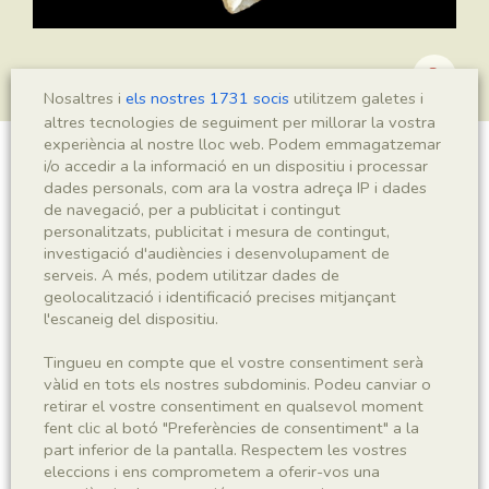
Nosaltres i
els nostres 1731 socis
utilitzem galetes i
altres tecnologies de seguiment per millorar la vostra
experiència al nostre lloc web. Podem emmagatzemar
i/o accedir a la informació en un dispositiu i processar
?Brachyphyllum sp.
dades personals, com ara la vostra adreça IP i dades
de navegació, per a publicitat i contingut
personalitzats, publicitat i mesura de contingut,
investigació d'audiències i desenvolupament de
Sigla
serveis. A més, podem utilitzar dades de
geolocalització i identificació precises mitjançant
MNHN 17876a
l'escaneig del dispositiu.
Taxonomia
Tingueu en compte que el vostre consentiment serà
vàlid en tots els nostres subdominis. Podeu canviar o
retirar el vostre consentiment en qualsevol moment
Regne
Phyllum
fent clic al botó "Preferències de consentiment" a la
Plantae
Spermatophyta
part inferior de la pantalla. Respectem les vostres
eleccions i ens comprometem a oferir-vos una
Subphyllum
Classe