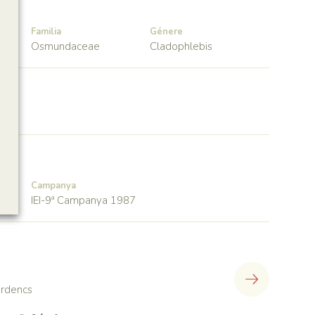
Familia
Génere
Osmundaceae
Cladophlebis
Campanya
IEI-9ª Campanya 1987
lerdencs