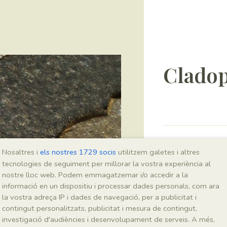
Cladop
Sigla
Nosaltres i
els nostres 1729 socis
utilitzem galetes i altres
IEI-2063
tecnologies de seguiment per millorar la vostra experiència al
nostre lloc web. Podem emmagatzemar i/o accedir a la
informació en un dispositiu i processar dades personals, com ara
Taxonomia
la vostra adreça IP i dades de navegació, per a publicitat i
contingut personalitzats, publicitat i mesura de contingut,
Regne
investigació d'audiències i desenvolupament de serveis. A més,
Plantae