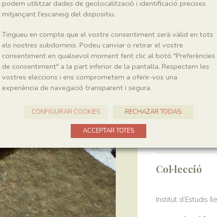
podem utilitzar dades de geolocalització i identificació precises
mitjançant l'escaneig del dispositiu.
Ordre
Filicales
Tingueu en compte que el vostre consentiment serà vàlid en tots
els nostres subdominis. Podeu canviar o retirar el vostre
consentiment en qualsevol moment fent clic al botó "Preferències
Localitat
de consentiment" a la part inferior de la pantalla. Respectem les
vostres eleccions i ens comprometem a oferir-vos una
La Cabroa
experiència de navegació transparent i segura.
Recol·lecció
CONFIGURAR COOKIES
RECHAZAR TODAS
Any
ACCEPTAR TOTES
1987
Col·lecció
Institut d’Estudis I