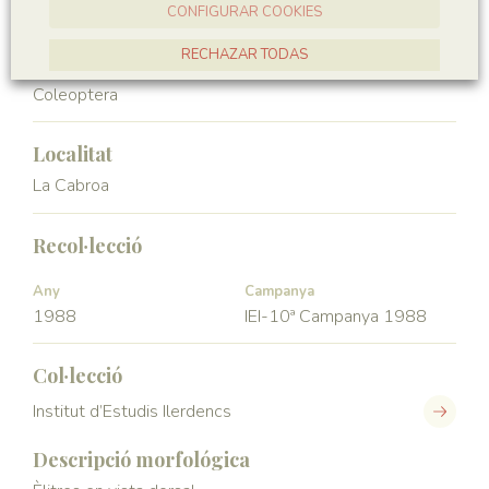
CONFIGURAR COOKIES
Hexapoda
Insecta
RECHAZAR TODAS
Ordre
Coleoptera
ACCEPTAR TOTES
Localitat
La Cabroa
Recol·lecció
Any
Campanya
1988
IEI-10ª Campanya 1988
Col·lecció
Institut d’Estudis Ilerdencs
Descripció morfológica