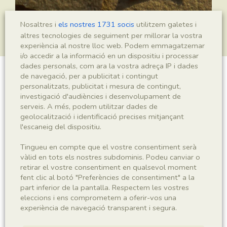
Nosaltres i
els nostres 1731 socis
utilitzem galetes i
altres tecnologies de seguiment per millorar la vostra
experiència al nostre lloc web. Podem emmagatzemar
i/o accedir a la informació en un dispositiu i processar
dades personals, com ara la vostra adreça IP i dades
de navegació, per a publicitat i contingut
Coleoptera indet.
personalitzats, publicitat i mesura de contingut,
investigació d'audiències i desenvolupament de
serveis. A més, podem utilitzar dades de
geolocalització i identificació precises mitjançant
Sigla
l'escaneig del dispositiu.
IEI-2473
Tingueu en compte que el vostre consentiment serà
vàlid en tots els nostres subdominis. Podeu canviar o
Taxonomia
retirar el vostre consentiment en qualsevol moment
fent clic al botó "Preferències de consentiment" a la
part inferior de la pantalla. Respectem les vostres
Regne
Phyllum
eleccions i ens comprometem a oferir-vos una
Animalia
Arthropoda
experiència de navegació transparent i segura.
Subphyllum
Classe