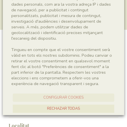
dades personals, com ara la vostra adreça IP i dades
de navegació, per a publicitat i contingut
personalitzats, publicitat i mesura de contingut,
investigació d'audiències i desenvolupament de
serveis. A més, podem utilitzar dades de
geolocalització i identificació precises mitjançant
l'escaneig del dispositiu.
Copròlit
Tingueu en compte que el vostre consentiment serà
vàlid en tots els nostres subdominis. Podeu canviar o
retirar el vostre consentiment en qualsevol moment
fent clic al botó "Preferències de consentiment" a la
Sigla
part inferior de la pantalla. Respectem les vostres
IEI-2579
eleccions i ens comprometem a oferir-vos una
experiència de navegació transparent i segura.
Taxonomia
CONFIGURAR COOKIES
Regne
RECHAZAR TODAS
Ichnofossil
ACCEPTAR TOTES
Localitat