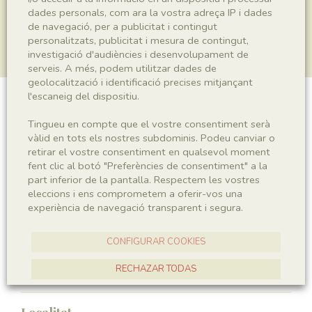
dades personals, com ara la vostra adreça IP i dades
de navegació, per a publicitat i contingut
personalitzats, publicitat i mesura de contingut,
investigació d'audiències i desenvolupament de
serveis. A més, podem utilitzar dades de
geolocalització i identificació precises mitjançant
l'escaneig del dispositiu.
Copròlit
Tingueu en compte que el vostre consentiment serà
vàlid en tots els nostres subdominis. Podeu canviar o
retirar el vostre consentiment en qualsevol moment
fent clic al botó "Preferències de consentiment" a la
Sigla
part inferior de la pantalla. Respectem les vostres
IEI-1943
eleccions i ens comprometem a oferir-vos una
experiència de navegació transparent i segura.
Taxonomia
CONFIGURAR COOKIES
Regne
RECHAZAR TODAS
Ichnofossil
ACCEPTAR TOTES