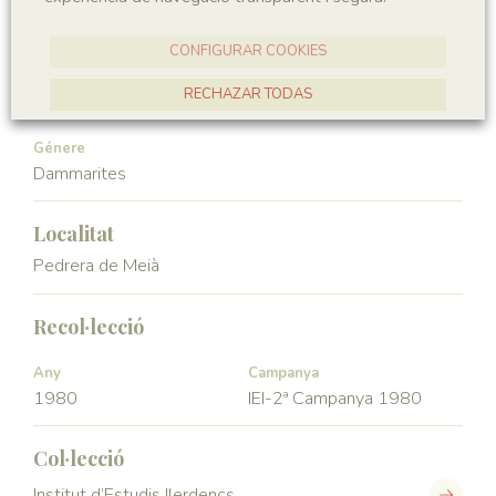
Gymnospermae
Pinopsida
CONFIGURAR COOKIES
Ordre
Familia
RECHAZAR TODAS
Pinales
Araucariaceae
ACCEPTAR TOTES
Génere
Dammarites
Localitat
Pedrera de Meià
Recol·lecció
Any
Campanya
1980
IEI-2ª Campanya 1980
Col·lecció
Institut d’Estudis Ilerdencs