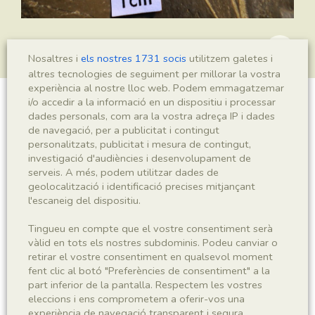
Nosaltres i
els nostres 1731 socis
utilitzem galetes i
altres tecnologies de seguiment per millorar la vostra
experiència al nostre lloc web. Podem emmagatzemar
i/o accedir a la informació en un dispositiu i processar
Dammarites coriacea
dades personals, com ara la vostra adreça IP i dades
de navegació, per a publicitat i contingut
personalitzats, publicitat i mesura de contingut,
investigació d'audiències i desenvolupament de
Sigla
serveis. A més, podem utilitzar dades de
geolocalització i identificació precises mitjançant
IEI-479
l'escaneig del dispositiu.
Tingueu en compte que el vostre consentiment serà
Taxonomia
vàlid en tots els nostres subdominis. Podeu canviar o
retirar el vostre consentiment en qualsevol moment
Regne
Phyllum
fent clic al botó "Preferències de consentiment" a la
Plantae
Spermatophyta
part inferior de la pantalla. Respectem les vostres
eleccions i ens comprometem a oferir-vos una
Subphyllum
Classe
experiència de navegació transparent i segura.