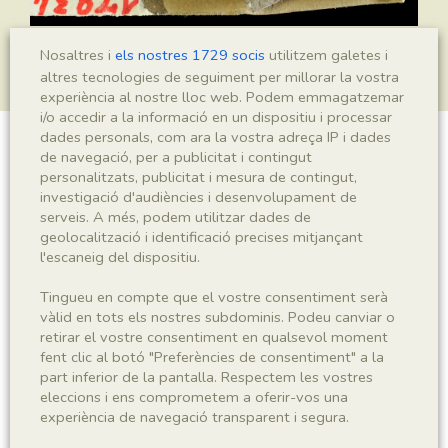
Nosaltres i
els nostres 1729 socis
utilitzem galetes i
altres tecnologies de seguiment per millorar la vostra
experiència al nostre lloc web. Podem emmagatzemar
i/o accedir a la informació en un dispositiu i processar
dades personals, com ara la vostra adreça IP i dades
de navegació, per a publicitat i contingut
Equisetum sp.
personalitzats, publicitat i mesura de contingut,
investigació d'audiències i desenvolupament de
serveis. A més, podem utilitzar dades de
geolocalització i identificació precises mitjançant
Sigla
l'escaneig del dispositiu.
MNHN 17934
Tingueu en compte que el vostre consentiment serà
vàlid en tots els nostres subdominis. Podeu canviar o
Taxonomia
retirar el vostre consentiment en qualsevol moment
fent clic al botó "Preferències de consentiment" a la
Regne
Phyllum
part inferior de la pantalla. Respectem les vostres
Plantae
Monilophyta
eleccions i ens comprometem a oferir-vos una
experiència de navegació transparent i segura.
Classe
Ordre