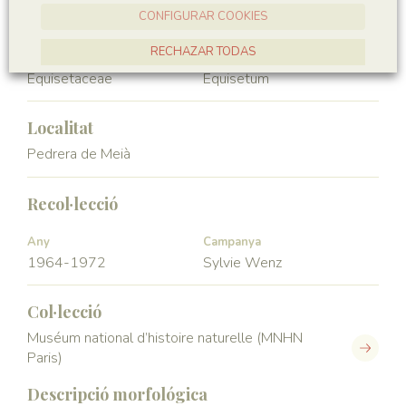
Equisetopsida
Equisetales
CONFIGURAR COOKIES
RECHAZAR TODAS
Familia
Génere
Equisetaceae
Equisetum
ACCEPTAR TOTES
Localitat
Pedrera de Meià
Recol·lecció
Any
Campanya
1964-1972
Sylvie Wenz
Col·lecció
Muséum national d’histoire naturelle (MNHN
Paris)
Descripció morfológica