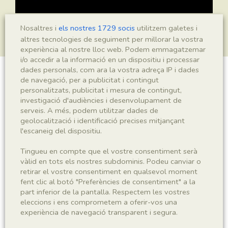
Nosaltres i
els nostres 1729 socis
utilitzem galetes i
altres tecnologies de seguiment per millorar la vostra
experiència al nostre lloc web. Podem emmagatzemar
i/o accedir a la informació en un dispositiu i processar
dades personals, com ara la vostra adreça IP i dades
de navegació, per a publicitat i contingut
Equisetum sp.
personalitzats, publicitat i mesura de contingut,
investigació d'audiències i desenvolupament de
serveis. A més, podem utilitzar dades de
geolocalització i identificació precises mitjançant
Sigla
l'escaneig del dispositiu.
MNHN 17932
Tingueu en compte que el vostre consentiment serà
vàlid en tots els nostres subdominis. Podeu canviar o
Taxonomia
retirar el vostre consentiment en qualsevol moment
fent clic al botó "Preferències de consentiment" a la
Regne
Phyllum
part inferior de la pantalla. Respectem les vostres
Plantae
Monilophyta
eleccions i ens comprometem a oferir-vos una
experiència de navegació transparent i segura.
Classe
Ordre