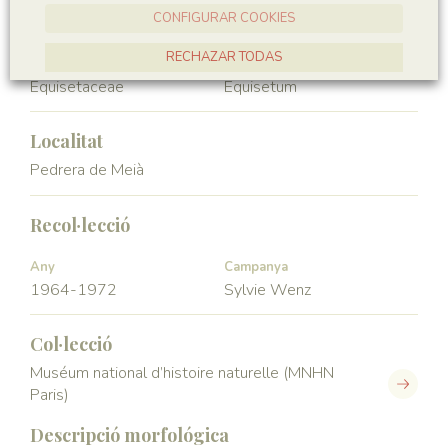
Equisetopsida
Equisetales
CONFIGURAR COOKIES
RECHAZAR TODAS
Familia
Génere
Equisetaceae
Equisetum
ACCEPTAR TOTES
Localitat
Pedrera de Meià
Recol·lecció
Any
Campanya
1964-1972
Sylvie Wenz
Col·lecció
Muséum national d’histoire naturelle (MNHN
Paris)
Descripció morfológica