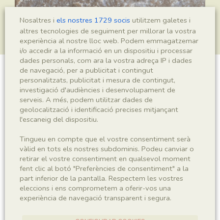
Nosaltres i
els nostres 1729 socis
utilitzem galetes i
altres tecnologies de seguiment per millorar la vostra
experiència al nostre lloc web. Podem emmagatzemar
i/o accedir a la informació en un dispositiu i processar
dades personals, com ara la vostra adreça IP i dades
de navegació, per a publicitat i contingut
Hirmoneura richterae
personalitzats, publicitat i mesura de contingut,
investigació d'audiències i desenvolupament de
serveis. A més, podem utilitzar dades de
geolocalització i identificació precises mitjançant
l'escaneig del dispositiu.
Sigla
IEI-2721
Tingueu en compte que el vostre consentiment serà
vàlid en tots els nostres subdominis. Podeu canviar o
retirar el vostre consentiment en qualsevol moment
Taxonomia
fent clic al botó "Preferències de consentiment" a la
part inferior de la pantalla. Respectem les vostres
Regne
Phyllum
eleccions i ens comprometem a oferir-vos una
Animalia
Arthropoda
experiència de navegació transparent i segura.
Subphyllum
Classe