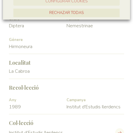
CONFIGURAR COOKIES
Hexapoda
Insecta
RECHAZAR TODAS
Ordre
Familia
ACCEPTAR TOTES
Diptera
Nemestrinae
Génere
Hirmoneura
Localitat
La Cabroa
Recol·lecció
Any
Campanya
1989
Institut d'Estudis Ilerdencs
Col·lecció
Institut d’Estudis Ilerdencs