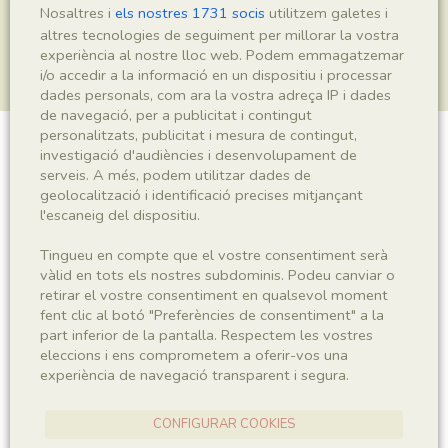
Nosaltres i
els nostres 1731 socis
utilitzem galetes i
altres tecnologies de seguiment per millorar la vostra
experiència al nostre lloc web. Podem emmagatzemar
i/o accedir a la informació en un dispositiu i processar
dades personals, com ara la vostra adreça IP i dades
de navegació, per a publicitat i contingut
personalitzats, publicitat i mesura de contingut,
investigació d'audiències i desenvolupament de
Insecta indet.
serveis. A més, podem utilitzar dades de
geolocalització i identificació precises mitjançant
l'escaneig del dispositiu.
Sigla
Tingueu en compte que el vostre consentiment serà
MGSB-60042
vàlid en tots els nostres subdominis. Podeu canviar o
retirar el vostre consentiment en qualsevol moment
fent clic al botó "Preferències de consentiment" a la
Taxonomia
part inferior de la pantalla. Respectem les vostres
eleccions i ens comprometem a oferir-vos una
Regne
Phyllum
experiència de navegació transparent i segura.
Animalia
Arthropoda
CONFIGURAR COOKIES
Subphyllum
Classe