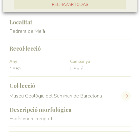
RECHAZAR TODAS
Hexapoda
Insecta
ACCEPTAR TOTES
Localitat
Pedrera de Meià
Recol·lecció
Any
Campanya
1982
J. Solé
Col·lecció
Museu Geològic del Seminari de Barcelona
Descripció morfológica
Espècimen complet