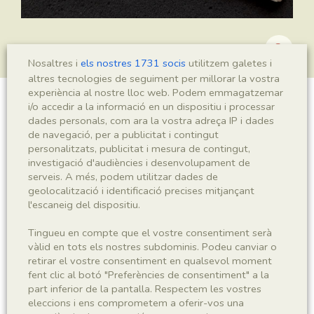
Nosaltres i
els nostres 1731 socis
utilitzem galetes i
altres tecnologies de seguiment per millorar la vostra
experiència al nostre lloc web. Podem emmagatzemar
i/o accedir a la informació en un dispositiu i processar
Leptolepis crusafonti
dades personals, com ara la vostra adreça IP i dades
de navegació, per a publicitat i contingut
personalitzats, publicitat i mesura de contingut,
investigació d'audiències i desenvolupament de
Sigla
serveis. A més, podem utilitzar dades de
geolocalització i identificació precises mitjançant
MSE 466 a-b
l'escaneig del dispositiu.
Taxonomia
Tingueu en compte que el vostre consentiment serà
vàlid en tots els nostres subdominis. Podeu canviar o
retirar el vostre consentiment en qualsevol moment
Regne
Phyllum
fent clic al botó "Preferències de consentiment" a la
Animalia
Chordata
part inferior de la pantalla. Respectem les vostres
eleccions i ens comprometem a oferir-vos una
Subphyllum
Classe