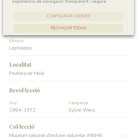
experiència de navegació transparent i segura.
Vertebrata
Actinopterygii
CONFIGURAR COOKIES
Ordre
Familia
Leptolepiformes
Leptolepidae
RECHAZAR TODAS
ACCEPTAR TOTES
Génere
Leptolepis
Localitat
Pedrera de Meià
Recol·lecció
Any
Campanya
1964-1972
Sylvie Wenz
Col·lecció
Muséum national d’histoire naturelle (MNHN