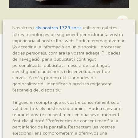
Nosaltres i
els nostres 1729 socis
utilitzem galetes i
altres tecnologies de seguiment per millorar la vostra
experiència al nostre lloc web. Podem emmagatzemar
i/o accedir a la informació en un dispositiu i processar
Leptolepis crusafonti
dades personals, com ara la vostra adreça IP i dades
de navegació, per a publicitat i contingut
personalitzats, publicitat i mesura de contingut,
investigació d'audiències i desenvolupament de
Sigla
serveis. A més, podem utilitzar dades de
geolocalització i identificació precises mitjançant
MSE 230 a-b
l'escaneig del dispositiu.
Taxonomia
Tingueu en compte que el vostre consentiment serà
vàlid en tots els nostres subdominis. Podeu canviar o
retirar el vostre consentiment en qualsevol moment
Regne
Phyllum
fent clic al botó "Preferències de consentiment" a la
Animalia
Chordata
part inferior de la pantalla. Respectem les vostres
eleccions i ens comprometem a oferir-vos una
Subphyllum
Classe