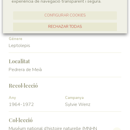
experiència de navegació transparent i segura.
Vertebrata
Actinopterygii
CONFIGURAR COOKIES
Ordre
Familia
Leptolepiformes
Leptolepidae
RECHAZAR TODAS
ACCEPTAR TOTES
Génere
Leptolepis
Localitat
Pedrera de Meià
Recol·lecció
Any
Campanya
1964-1972
Sylvie Wenz
Col·lecció
Muséum national d’histoire naturelle (MNHN