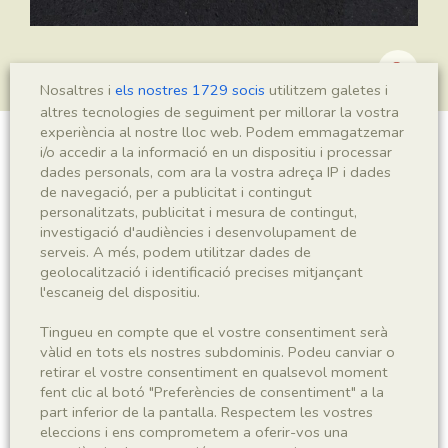
Nosaltres i
els nostres 1729 socis
utilitzem galetes i
altres tecnologies de seguiment per millorar la vostra
experiència al nostre lloc web. Podem emmagatzemar
i/o accedir a la informació en un dispositiu i processar
Leptolepis sp.
dades personals, com ara la vostra adreça IP i dades
de navegació, per a publicitat i contingut
personalitzats, publicitat i mesura de contingut,
investigació d'audiències i desenvolupament de
Sigla
serveis. A més, podem utilitzar dades de
geolocalització i identificació precises mitjançant
MSE 517 a-b
l'escaneig del dispositiu.
Taxonomia
Tingueu en compte que el vostre consentiment serà
vàlid en tots els nostres subdominis. Podeu canviar o
retirar el vostre consentiment en qualsevol moment
Regne
Phyllum
fent clic al botó "Preferències de consentiment" a la
Animalia
Chordata
part inferior de la pantalla. Respectem les vostres
eleccions i ens comprometem a oferir-vos una
Subphyllum
Classe