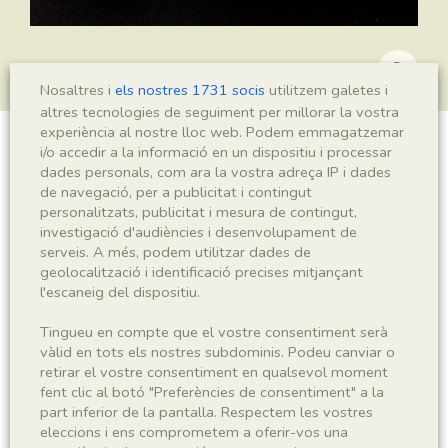
Nosaltres i
els nostres 1731 socis
utilitzem galetes i
altres tecnologies de seguiment per millorar la vostra
experiència al nostre lloc web. Podem emmagatzemar
i/o accedir a la informació en un dispositiu i processar
Leptolepis sp.
dades personals, com ara la vostra adreça IP i dades
de navegació, per a publicitat i contingut
personalitzats, publicitat i mesura de contingut,
investigació d'audiències i desenvolupament de
Sigla
serveis. A més, podem utilitzar dades de
geolocalització i identificació precises mitjançant
MSE 866 a-b
l'escaneig del dispositiu.
Taxonomia
Tingueu en compte que el vostre consentiment serà
vàlid en tots els nostres subdominis. Podeu canviar o
retirar el vostre consentiment en qualsevol moment
Regne
Phyllum
fent clic al botó "Preferències de consentiment" a la
Animalia
Chordata
part inferior de la pantalla. Respectem les vostres
eleccions i ens comprometem a oferir-vos una
Subphyllum
Classe