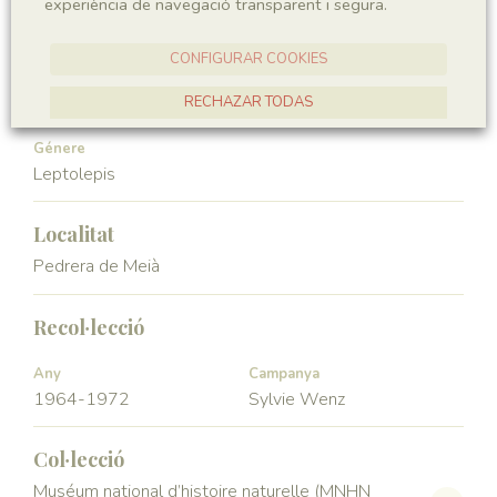
experiència de navegació transparent i segura.
Vertebrata
Actinopterygii
CONFIGURAR COOKIES
Ordre
Familia
Leptolepiformes
Leptolepidae
RECHAZAR TODAS
ACCEPTAR TOTES
Génere
Leptolepis
Localitat
Pedrera de Meià
Recol·lecció
Any
Campanya
1964-1972
Sylvie Wenz
Col·lecció
Muséum national d’histoire naturelle (MNHN