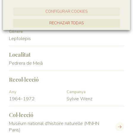
Ordre
Familia
CONFIGURAR COOKIES
Leptolepiformes
Leptolepidae
RECHAZAR TODAS
Génere
ACCEPTAR TOTES
Leptolepis
Localitat
Pedrera de Meià
Recol·lecció
Any
Campanya
1964-1972
Sylvie Wenz
Col·lecció
Muséum national d’histoire naturelle (MNHN
Paris)