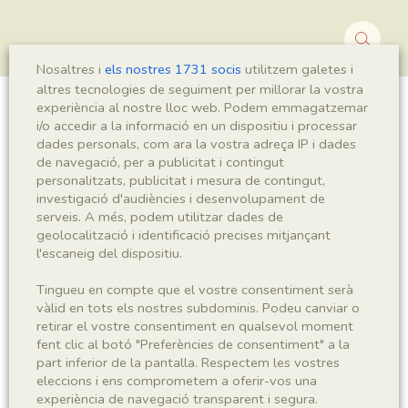
Nosaltres i
els nostres 1731 socis
utilitzem galetes i
altres tecnologies de seguiment per millorar la vostra
experiència al nostre lloc web. Podem emmagatzemar
Leptolepis sp.
i/o accedir a la informació en un dispositiu i processar
dades personals, com ara la vostra adreça IP i dades
de navegació, per a publicitat i contingut
personalitzats, publicitat i mesura de contingut,
Sigla
investigació d'audiències i desenvolupament de
serveis. A més, podem utilitzar dades de
MSE 265 a-b
geolocalització i identificació precises mitjançant
l'escaneig del dispositiu.
Taxonomia
Tingueu en compte que el vostre consentiment serà
vàlid en tots els nostres subdominis. Podeu canviar o
Regne
Phyllum
retirar el vostre consentiment en qualsevol moment
Animalia
Chordata
fent clic al botó "Preferències de consentiment" a la
part inferior de la pantalla. Respectem les vostres
Subphyllum
Classe
eleccions i ens comprometem a oferir-vos una
Vertebrata
Actinopterygii
experiència de navegació transparent i segura.