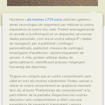
Nosaltres i
els nostres 1729 socis
utilitzem galetes i
altres tecnologies de seguiment per millorar la vostra
experiència al nostre lloc web. Podem emmagatzemar
i/o accedir a la informació en un dispositiu i processar
Leptolepis sp.
dades personals, com ara la vostra adreça IP i dades
de navegació, per a publicitat i contingut
personalitzats, publicitat i mesura de contingut,
investigació d'audiències i desenvolupament de
Sigla
serveis. A més, podem utilitzar dades de
geolocalització i identificació precises mitjançant
IEI-1967
l'escaneig del dispositiu.
Tingueu en compte que el vostre consentiment serà
Taxonomia
vàlid en tots els nostres subdominis. Podeu canviar o
retirar el vostre consentiment en qualsevol moment
Regne
Phyllum
fent clic al botó "Preferències de consentiment" a la
Animalia
Chordata
part inferior de la pantalla. Respectem les vostres
eleccions i ens comprometem a oferir-vos una
Subphyllum
Classe
experiència de navegació transparent i segura.