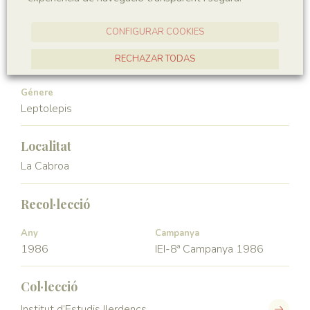
Vertebrata
Actinopterygii
CONFIGURAR COOKIES
Ordre
Familia
RECHAZAR TODAS
Leptolepiformes
Leptolepidae
ACCEPTAR TOTES
Génere
Leptolepis
Localitat
La Cabroa
Recol·lecció
Any
Campanya
1986
IEI-8ª Campanya 1986
Col·lecció
Institut d’Estudis Ilerdencs