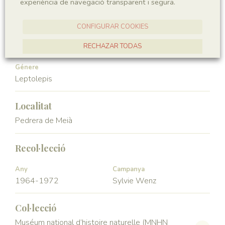
experiència de navegació transparent i segura.
Vertebrata
Actinopterygii
CONFIGURAR COOKIES
Ordre
Familia
Leptolepiformes
Leptolepidae
RECHAZAR TODAS
ACCEPTAR TOTES
Génere
Leptolepis
Localitat
Pedrera de Meià
Recol·lecció
Any
Campanya
1964-1972
Sylvie Wenz
Col·lecció
Muséum national d’histoire naturelle (MNHN