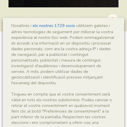
Nosaltres i
els nostres 1729 socis
utilitzem galetes i
altres tecnologies de seguiment per millorar la vostra
experiència al nostre lloc web. Podem emmagatzemar
i/o accedir a la informació en un dispositiu i processar
Leptolepis vidali
dades personals, com ara la vostra adreça IP i dades
de navegació, per a publicitat i contingut
personalitzats, publicitat i mesura de contingut,
investigació d'audiències i desenvolupament de
Sigla
serveis. A més, podem utilitzar dades de
geolocalització i identificació precises mitjançant
MSE 568
l'escaneig del dispositiu.
Taxonomia
Tingueu en compte que el vostre consentiment serà
vàlid en tots els nostres subdominis. Podeu canviar o
retirar el vostre consentiment en qualsevol moment
Regne
Phyllum
fent clic al botó "Preferències de consentiment" a la
Animalia
Chordata
part inferior de la pantalla. Respectem les vostres
eleccions i ens comprometem a oferir-vos una
Subphyllum
Classe