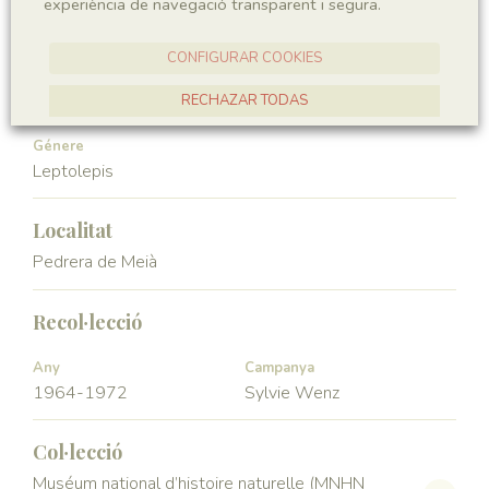
experiència de navegació transparent i segura.
Vertebrata
Actinopterygii
CONFIGURAR COOKIES
Ordre
Familia
Leptolepiformes
Leptolepidae
RECHAZAR TODAS
ACCEPTAR TOTES
Génere
Leptolepis
Localitat
Pedrera de Meià
Recol·lecció
Any
Campanya
1964-1972
Sylvie Wenz
Col·lecció
Muséum national d’histoire naturelle (MNHN