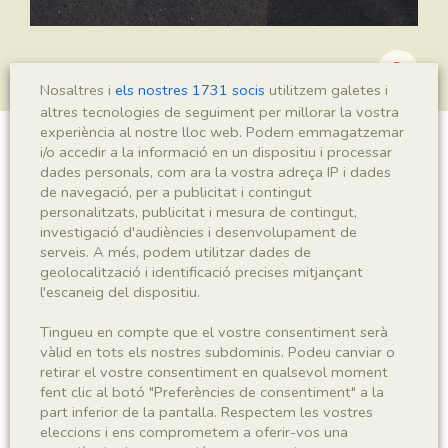
Nosaltres i
els nostres 1731 socis
utilitzem galetes i
altres tecnologies de seguiment per millorar la vostra
experiència al nostre lloc web. Podem emmagatzemar
i/o accedir a la informació en un dispositiu i processar
Leptolepis voithi
dades personals, com ara la vostra adreça IP i dades
de navegació, per a publicitat i contingut
personalitzats, publicitat i mesura de contingut,
investigació d'audiències i desenvolupament de
Sigla
serveis. A més, podem utilitzar dades de
geolocalització i identificació precises mitjançant
MSE 137 a-b
l'escaneig del dispositiu.
Taxonomia
Tingueu en compte que el vostre consentiment serà
vàlid en tots els nostres subdominis. Podeu canviar o
retirar el vostre consentiment en qualsevol moment
Regne
Phyllum
fent clic al botó "Preferències de consentiment" a la
Animalia
Chordata
part inferior de la pantalla. Respectem les vostres
eleccions i ens comprometem a oferir-vos una
Subphyllum
Classe