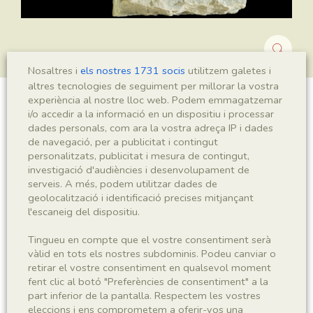
Nosaltres i
els nostres 1731 socis
utilitzem galetes i
altres tecnologies de seguiment per millorar la vostra
experiència al nostre lloc web. Podem emmagatzemar
?Montsechia sp.
i/o accedir a la informació en un dispositiu i processar
dades personals, com ara la vostra adreça IP i dades
de navegació, per a publicitat i contingut
personalitzats, publicitat i mesura de contingut,
investigació d'audiències i desenvolupament de
Sigla
serveis. A més, podem utilitzar dades de
MNHN 17224
geolocalització i identificació precises mitjançant
l'escaneig del dispositiu.
Taxonomia
Tingueu en compte que el vostre consentiment serà
vàlid en tots els nostres subdominis. Podeu canviar o
Regne
Phyllum
retirar el vostre consentiment en qualsevol moment
Plantae
Spermatophyta
fent clic al botó "Preferències de consentiment" a la
part inferior de la pantalla. Respectem les vostres
eleccions i ens comprometem a oferir-vos una
Subphyllum
Classe