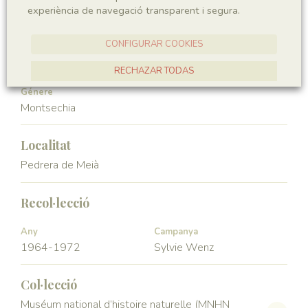
experiència de navegació transparent i segura.
Angiospermae
Magnoliopsida
CONFIGURAR COOKIES
Ordre
Familia
Ceratophyllales
Montsechiaceae
RECHAZAR TODAS
Génere
ACCEPTAR TOTES
Montsechia
Localitat
Pedrera de Meià
Recol·lecció
Any
Campanya
1964-1972
Sylvie Wenz
Col·lecció
Muséum national d’histoire naturelle (MNHN