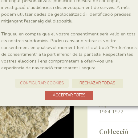
contingut personalitzats, publicitat i mesura de contingut,
investigació d'audiències i desenvolupament de serveis. A més,
podem utilitzar dades de geolocalització i identificació precises
Classe
Magnoliopsida
mitjançant l'escaneig del dispositiu.
Tingueu en compte que el vostre consentiment serà vàlid en tots
Génere
els nostres subdominis. Podeu canviar o retirar el vostre
Montsechia
consentiment en qualsevol moment fent clic al botó "Preferències
de consentiment" a la part inferior de la pantalla. Respectem les
vostres eleccions i ens comprometem a oferir-vos una
Localitat
experiència de navegació transparent i segura.
Pedrera de Meià
CONFIGURAR COOKIES
RECHAZAR TODAS
Recol·lecció
ACCEPTAR TOTES
Any
1964-1972
Col·lecció