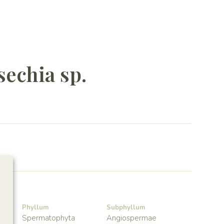
echia sp.
Phyllum
Subphyllum
Spermatophyta
Angiospermae