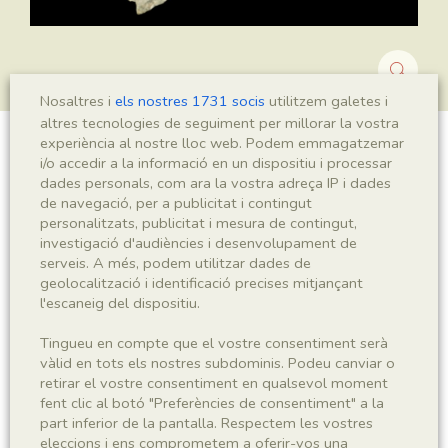
Nosaltres i
els nostres 1731 socis
utilitzem galetes i
altres tecnologies de seguiment per millorar la vostra
experiència al nostre lloc web. Podem emmagatzemar
?Montsechia sp.
i/o accedir a la informació en un dispositiu i processar
dades personals, com ara la vostra adreça IP i dades
de navegació, per a publicitat i contingut
personalitzats, publicitat i mesura de contingut,
investigació d'audiències i desenvolupament de
Sigla
serveis. A més, podem utilitzar dades de
MNHN 17293
geolocalització i identificació precises mitjançant
l'escaneig del dispositiu.
Taxonomia
Tingueu en compte que el vostre consentiment serà
vàlid en tots els nostres subdominis. Podeu canviar o
Regne
Phyllum
retirar el vostre consentiment en qualsevol moment
Plantae
Spermatophyta
fent clic al botó "Preferències de consentiment" a la
part inferior de la pantalla. Respectem les vostres
eleccions i ens comprometem a oferir-vos una
Subphyllum
Classe