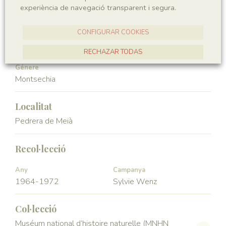
experiència de navegació transparent i segura.
Angiospermae
Magnoliopsida
CONFIGURAR COOKIES
Ordre
Familia
Ceratophyllales
Montsechiaceae
RECHAZAR TODAS
Génere
ACCEPTAR TOTES
Montsechia
Localitat
Pedrera de Meià
Recol·lecció
Any
Campanya
1964-1972
Sylvie Wenz
Col·lecció
Muséum national d’histoire naturelle (MNHN