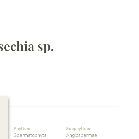
echia sp.
Phyllum
Subphyllum
Spermatophyta
Angiospermae