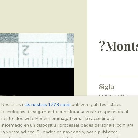
?Monts
Sigla
MNHN 17314
Nosaltres i
els nostres 1729 socis
utilitzem galetes i altres
tecnologies de seguiment per millorar la vostra experiència al
Taxonomia
nostre lloc web. Podem emmagatzemar i/o accedir a la
informació en un dispositiu i processar dades personals, com ara
Regne
la vostra adreça IP i dades de navegació, per a publicitat i
Plantae