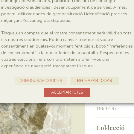
contingut personalitzats, publicitat i mesura de contingut,
investigació d'audiències i desenvolupament de serveis. A més,
podem utilitzar dades de geolocalització i identificació precises
Classe
Magnoliopsida
mitjançant l'escaneig del dispositiu.
Tingueu en compte que el vostre consentiment serà vàlid en tots
Génere
els nostres subdominis. Podeu canviar o retirar el vostre
Montsechia
consentiment en qualsevol moment fent clic al botó "Preferències
de consentiment" a la part inferior de la pantalla. Respectem les
vostres eleccions i ens comprometem a oferir-vos una
Localitat
experiència de navegació transparent i segura.
Pedrera de Meià
CONFIGURAR COOKIES
RECHAZAR TODAS
Recol·lecció
ACCEPTAR TOTES
Any
1964-1972
Col·lecció