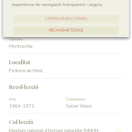
experiència de navegació transparent i segura.
Angiospermae
Magnoliopsida
CONFIGURAR COOKIES
Ordre
Familia
Ceratophyllales
Montsechiaceae
RECHAZAR TODAS
Génere
ACCEPTAR TOTES
Montsechia
Localitat
Pedrera de Meià
Recol·lecció
Any
Campanya
1964-1972
Sylvie Wenz
Col·lecció
Muséum national d’histoire naturelle (MNHN