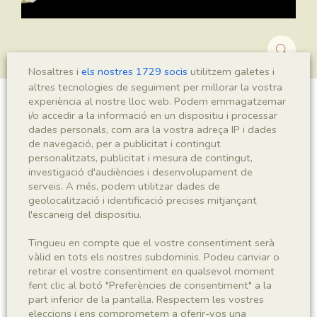
Nosaltres i
els nostres 1729 socis
utilitzem galetes i
altres tecnologies de seguiment per millorar la vostra
experiència al nostre lloc web. Podem emmagatzemar
?Montsechia sp.
i/o accedir a la informació en un dispositiu i processar
dades personals, com ara la vostra adreça IP i dades
de navegació, per a publicitat i contingut
personalitzats, publicitat i mesura de contingut,
investigació d'audiències i desenvolupament de
Sigla
serveis. A més, podem utilitzar dades de
MNHN 17362a
geolocalització i identificació precises mitjançant
l'escaneig del dispositiu.
Taxonomia
Tingueu en compte que el vostre consentiment serà
vàlid en tots els nostres subdominis. Podeu canviar o
Regne
Phyllum
retirar el vostre consentiment en qualsevol moment
Plantae
Spermatophyta
fent clic al botó "Preferències de consentiment" a la
part inferior de la pantalla. Respectem les vostres
eleccions i ens comprometem a oferir-vos una
Subphyllum
Classe