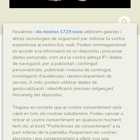
Nosaltres i
els nostres 1729 socis
utilitzem galetes i
altres tecnologies de seguiment per millorar la vostra
experiència al nostre lloc web. Podem emmagatzemar
Montsechia vidalii
i/o accedir a la informació en un dispositiu i processar
dades personals, com ara la vostra adreça IP i dades
de navegació, per a publicitat i contingut
personalitzats, publicitat i mesura de contingut,
investigació d'audiències i desenvolupament de
Sigla
serveis. A més, podem utilitzar dades de
MNHN 17098
geolocalització i identificació precises mitjançant
l'escaneig del dispositiu.
Taxonomia
Tingueu en compte que el vostre consentiment serà
vàlid en tots els nostres subdominis. Podeu canviar o
Regne
Phyllum
retirar el vostre consentiment en qualsevol moment
Plantae
Spermatophyta
fent clic al botó "Preferències de consentiment" a la
part inferior de la pantalla. Respectem les vostres
eleccions i ens comprometem a oferir-vos una
Subphyllum
Classe