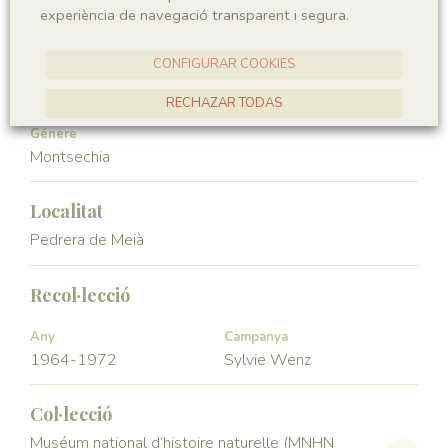
experiència de navegació transparent i segura.
Angiospermae
Magnoliopsida
CONFIGURAR COOKIES
Ordre
Familia
Ceratophyllales
Montsechiaceae
RECHAZAR TODAS
Génere
ACCEPTAR TOTES
Montsechia
Localitat
Pedrera de Meià
Recol·lecció
Any
Campanya
1964-1972
Sylvie Wenz
Col·lecció
Muséum national d’histoire naturelle (MNHN