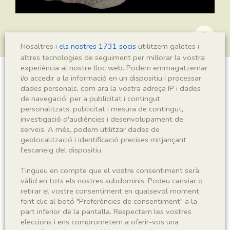
Nosaltres i
els nostres 1731 socis
utilitzem galetes i
altres tecnologies de seguiment per millorar la vostra
experiència al nostre lloc web. Podem emmagatzemar
i/o accedir a la informació en un dispositiu i processar
Montsechia vidalii
dades personals, com ara la vostra adreça IP i dades
de navegació, per a publicitat i contingut
personalitzats, publicitat i mesura de contingut,
investigació d'audiències i desenvolupament de
Sigla
serveis. A més, podem utilitzar dades de
geolocalització i identificació precises mitjançant
MNHN 17011
l'escaneig del dispositiu.
Taxonomia
Tingueu en compte que el vostre consentiment serà
vàlid en tots els nostres subdominis. Podeu canviar o
retirar el vostre consentiment en qualsevol moment
Regne
Phyllum
fent clic al botó "Preferències de consentiment" a la
Plantae
Spermatophyta
part inferior de la pantalla. Respectem les vostres
eleccions i ens comprometem a oferir-vos una
Subphyllum
Classe