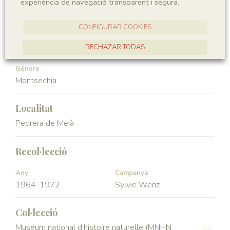
experiència de navegació transparent i segura.
Angiospermae
Magnoliopsida
CONFIGURAR COOKIES
Ordre
Familia
Ceratophyllales
Montsechiaceae
RECHAZAR TODAS
ACCEPTAR TOTES
Génere
Montsechia
Localitat
Pedrera de Meià
Recol·lecció
Any
Campanya
1964-1972
Sylvie Wenz
Col·lecció
Muséum national d’histoire naturelle (MNHN